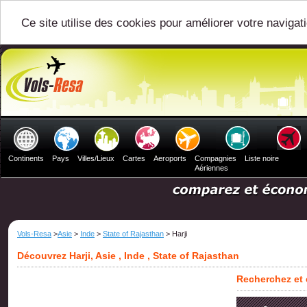
Ce site utilise des cookies pour améliorer votre navigat
Continents
Pays
Villes/Lieux
Cartes
Aeroports
Compagnies
Liste noire
Aériennes
Vols-Resa
>
Asie
>
Inde
>
State of Rajasthan
> Harji
Découvrez Harji, Asie , Inde , State of Rajasthan
Recherchez et c