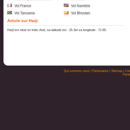
Vol France
Vol Namibie
Vol Tanzania
Vol Bhoutan
Article sur Harji
Harji est situé en Inde, Asie, sa latitude est : 25.3et sa longitude : 72.85.
Qui sommes nous
|
Partenaires
|
Sitemap
|
Con
Parte