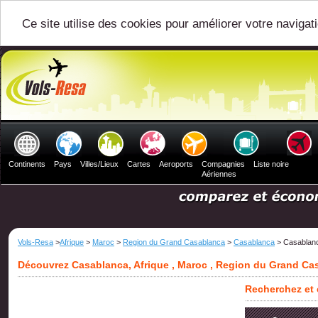
Ce site utilise des cookies pour améliorer votre navigat
Continents
Pays
Villes/Lieux
Cartes
Aeroports
Compagnies
Liste noire
Aériennes
Vols-Resa
>
Afrique
>
Maroc
>
Region du Grand Casablanca
>
Casablanca
> Casablan
Découvrez Casablanca, Afrique , Maroc , Region du Grand Ca
Recherchez et 