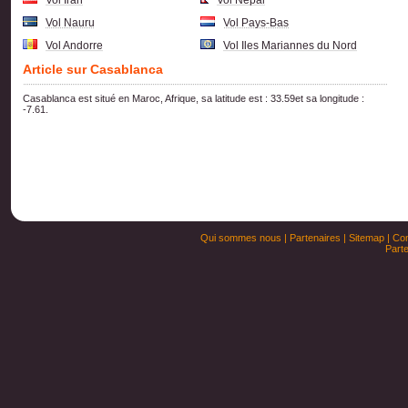
Vol Iran
Vol Nepal
Vol Nauru
Vol Pays-Bas
Vol Andorre
Vol Iles Mariannes du Nord
Article sur Casablanca
Casablanca est situé en Maroc, Afrique, sa latitude est : 33.59et sa longitude :
-7.61.
Qui sommes nous
|
Partenaires
|
Sitemap
|
Con
Parte