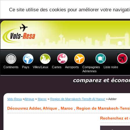
Ce site utilise des cookies pour améliorer votre navigat
Continents
Pays
Villes/Lieux
Cartes
Aeroports
Compagnies
Liste noire
Aériennes
Vols-Resa
>
Afrique
>
Maroc
>
Region de Marrakech-Tensift-Al Haouz
> Adder
Découvrez Adder, Afrique , Maroc , Region de Marrakech-Tens
Recherchez et 