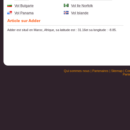
Vol Bulgarie
Vol Ile Norfolk
Vol Panama
Vol Islande
Article sur Adder
Adder est situé en Maroc, Afrique, sa latitude est : 31.16et sa longitude : -8.85.
Qui sommes nous
|
Partenaires
|
Sitemap
|
Con
Parte