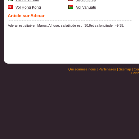
Vol Hong Kong
Vol Vanuatu
Article sur Aderar
Aderar est situé en Maroc, Afrique, sa latitude est : 30.9et sa longitude : -9.35.
Qui sommes nous
|
Partenaires
|
Sitemap
|
Con
Parte