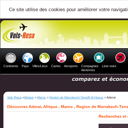
Ce site utilise des cookies pour améliorer votre navigat
Continents
Pays
Villes/Lieux
Cartes
Aeroports
Compagnies
Liste noire
Aériennes
Vols-Resa
>
Afrique
>
Maroc
>
Region de Marrakech-Tensift-Al Haouz
> Aderar
Découvrez Aderar, Afrique , Maroc , Region de Marrakech-Tens
Recherchez et 