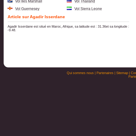
Vol Iles Marshall
Vol Thailand
Vol Guernesey
Vol Sierra Leone
Article sur Agadir Isserdane
Agadir Isserdane est situé en Maroc, Afrique, sa latitude est : 31.36et sa longitude :
-9.48.
Qui sommes nous
|
Partenaires
|
Sitemap
|
Con
Parte