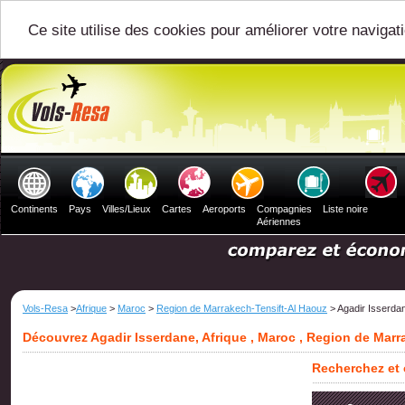
Ce site utilise des cookies pour améliorer votre navigat
Continents
Pays
Villes/Lieux
Cartes
Aeroports
Compagnies
Liste noire
Aériennes
Vols-Resa
>
Afrique
>
Maroc
>
Region de Marrakech-Tensift-Al Haouz
> Agadir Isserda
Découvrez Agadir Isserdane, Afrique , Maroc , Region de Marr
Recherchez et 