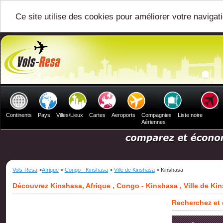
Ce site utilise des cookies pour améliorer votre navigat
Continents
Pays
Villes/Lieux
Cartes
Aeroports
Compagnies
Liste noire
Aériennes
Vols-Resa
>
Afrique
>
Congo - Kinshasa
>
Ville de Kinshasa
> Kinshasa
Découvrez Kinshasa, Afrique , Congo - Kinshasa , Ville de Ki
Recherchez et 