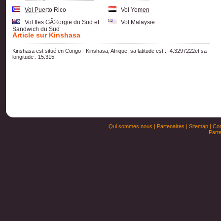
Vol Puerto Rico
Vol Yemen
Vol Iles GÃ©orgie du Sud et
Vol Malaysie
Sandwich du Sud
Article sur Kinshasa
Kinshasa est situé en Congo - Kinshasa, Afrique, sa latitude est : -4.3297222et sa
longitude : 15.315.
Qui sommes nous
|
Partenaires
|
Sitemap
|
Con
Parte