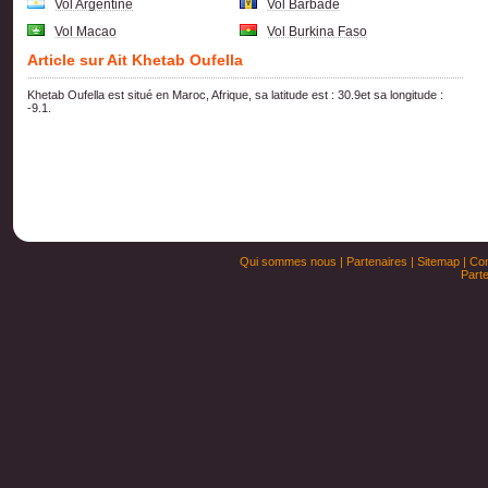
Vol Argentine
Vol Barbade
Vol Macao
Vol Burkina Faso
Article sur Ait Khetab Oufella
Khetab Oufella est situé en Maroc, Afrique, sa latitude est : 30.9et sa longitude :
-9.1.
Qui sommes nous
|
Partenaires
|
Sitemap
|
Con
Parte