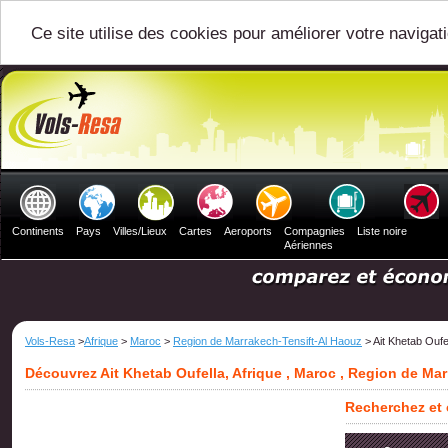
Ce site utilise des cookies pour améliorer votre navigat
Continents
Pays
Villes/Lieux
Cartes
Aeroports
Compagnies
Liste noire
Aériennes
Vols-Resa
>
Afrique
>
Maroc
>
Region de Marrakech-Tensift-Al Haouz
> Ait Khetab Oufe
Découvrez Ait Khetab Oufella, Afrique , Maroc , Region de Ma
Recherchez et 