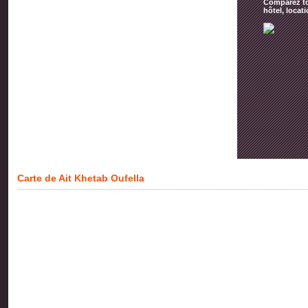
Comparez tou
hôtel, locat
Carte de Ait Khetab Oufella