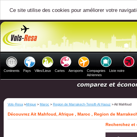
Ce site utilise des cookies pour améliorer votre navigat
Continents
Pays
Villes/Lieux
Cartes
Aeroports
Compagnies
Liste noire
Aériennes
Vols-Resa
>
Afrique
>
Maroc
>
Region de Marrakech-Tensift-Al Haouz
> Ait Mahfoud
Découvrez Ait Mahfoud, Afrique , Maroc , Region de Marrakec
Recherchez et 