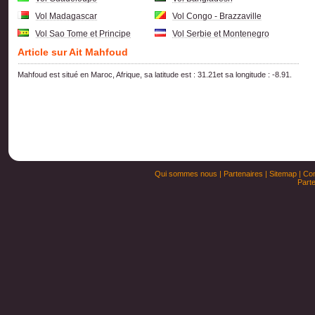
Vol Madagascar
Vol Congo - Brazzaville
Vol Sao Tome et Principe
Vol Serbie et Montenegro
Article sur Ait Mahfoud
Mahfoud est situé en Maroc, Afrique, sa latitude est : 31.21et sa longitude : -8.91.
Qui sommes nous
|
Partenaires
|
Sitemap
|
Con
Parte