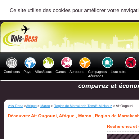
Ce site utilise des cookies pour améliorer votre navigat
Continents
Pays
Villes/Lieux
Cartes
Aeroports
Compagnies
Liste noire
Aériennes
Vols-Resa
>
Afrique
>
Maroc
>
Region de Marrakech-Tensift-Al Haouz
> Ait Ougouni
Découvrez Ait Ougouni, Afrique , Maroc , Region de Marrakec
Recherchez et 