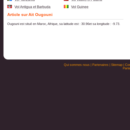
Vol Antigua et Barbuda
Vol Guinee
Article sur Ait Ougouni
Ougouni est situé en Maroc, Afrique, sa latitude est : 30.96et sa longitude : -9.73.
Qui sommes nous
|
Partenaires
|
Sitemap
|
Con
Parte