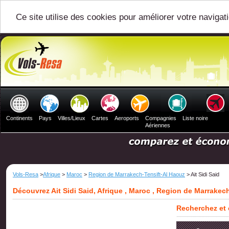
Ce site utilise des cookies pour améliorer votre navigat
Continents
Pays
Villes/Lieux
Cartes
Aeroports
Compagnies
Liste noire
Aériennes
Vols-Resa
>
Afrique
>
Maroc
>
Region de Marrakech-Tensift-Al Haouz
> Ait Sidi Said
Découvrez Ait Sidi Said, Afrique , Maroc , Region de Marrakec
Recherchez et c