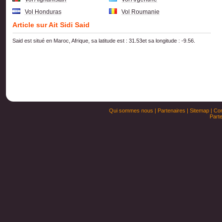
Vol Honduras
Vol Roumanie
Article sur Ait Sidi Said
Said est situé en Maroc, Afrique, sa latitude est : 31.53et sa longitude : -9.56.
Qui sommes nous
|
Partenaires
|
Sitemap
|
Con
Parte