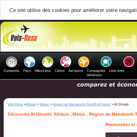
Ce site utilise des cookies pour améliorer votre navigat
Continents
Pays
Villes/Lieux
Cartes
Aeroports
Compagnies
Liste noire
Aériennes
Vols-Resa
>
Afrique
>
Maroc
>
Region de Marrakech-Tensift-Al Haouz
> Al Ghraibi
Découvrez Al Ghraibi, Afrique , Maroc , Region de Marrakech-
Recherchez et c