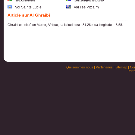
Vol Sainte Lucie
Vol Iles Pitcairn
Article sur Al Ghraibi
Ghraibi est situé en Maroc, Afrique, sa latitude est : 31.26et sa longitude : -8.58.
Qui sommes nous
|
Partenaires
|
Sitemap
|
Con
Parte