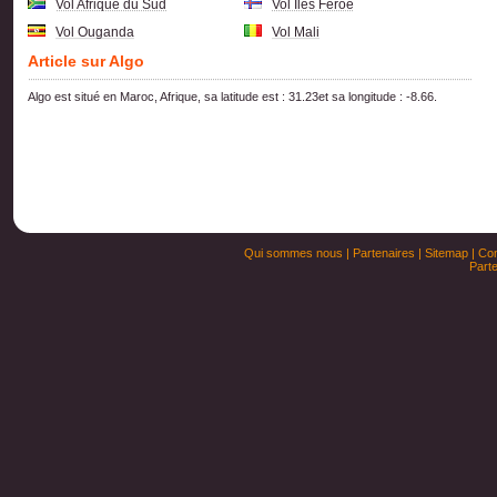
Vol Afrique du Sud
Vol Iles Feroe
Vol Ouganda
Vol Mali
Article sur Algo
Algo est situé en Maroc, Afrique, sa latitude est : 31.23et sa longitude : -8.66.
Qui sommes nous
|
Partenaires
|
Sitemap
|
Con
Parte