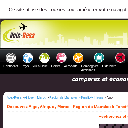
Ce site utilise des cookies pour améliorer votre navigat
Continents
Pays
Villes/Lieux
Cartes
Aeroports
Compagnies
Liste noire
Aériennes
Vols-Resa
>
Afrique
>
Maroc
>
Region de Marrakech-Tensift-Al Haouz
> Algo
Découvrez Algo, Afrique , Maroc , Region de Marrakech-Tensif
Recherchez et 