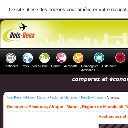
Ce site utilise des cookies pour améliorer votre navigat
Continents
Pays
Villes/Lieux
Cartes
Aeroports
Compagnies
Liste noire
Aériennes
Vols-Resa
>
Afrique
>
Maroc
>
Region de Marrakech-Tensift-Al Haouz
> Amanouz
Découvrez Amanouz, Afrique , Maroc , Region de Marrakech-T
Recherchez et 