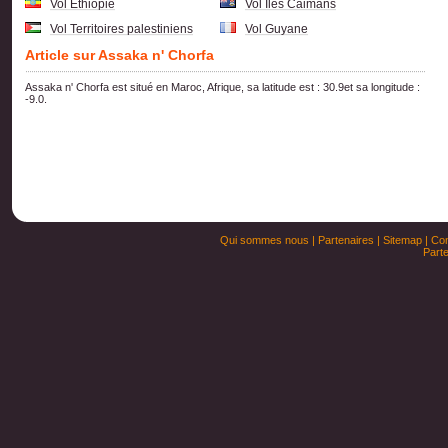
Vol Ethiopie
Vol Iles Caimans
Vol Territoires palestiniens
Vol Guyane
Article sur Assaka n' Chorfa
Assaka n' Chorfa est situé en Maroc, Afrique, sa latitude est : 30.9et sa longitude :
-9.0.
Qui sommes nous
|
Partenaires
|
Sitemap
|
Con
Parte