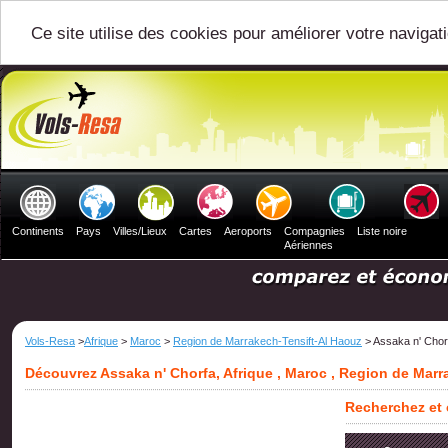
Ce site utilise des cookies pour améliorer votre navigat
Continents
Pays
Villes/Lieux
Cartes
Aeroports
Compagnies
Liste noire
Aériennes
Vols-Resa
>
Afrique
>
Maroc
>
Region de Marrakech-Tensift-Al Haouz
> Assaka n' Chor
Découvrez Assaka n' Chorfa, Afrique , Maroc , Region de Marr
Recherchez et 