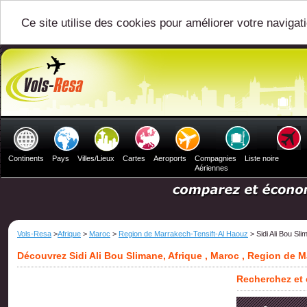
Ce site utilise des cookies pour améliorer votre navigat
Continents
Pays
Villes/Lieux
Cartes
Aeroports
Compagnies
Liste noire
Aériennes
Vols-Resa
>
Afrique
>
Maroc
>
Region de Marrakech-Tensift-Al Haouz
> Sidi Ali Bou Sl
Découvrez Sidi Ali Bou Slimane, Afrique , Maroc , Region de 
Recherchez et 