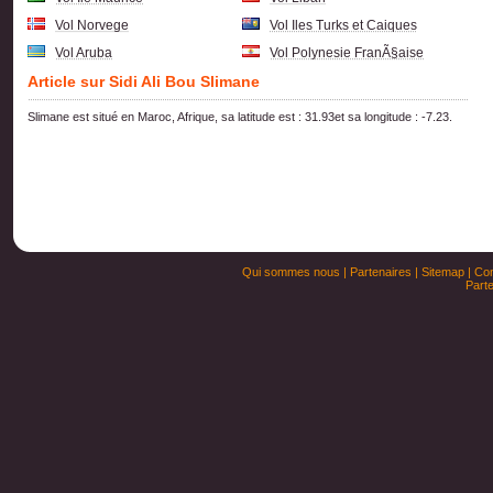
Vol Norvege
Vol Iles Turks et Caiques
Vol Aruba
Vol Polynesie FranÃ§aise
Article sur Sidi Ali Bou Slimane
Slimane est situé en Maroc, Afrique, sa latitude est : 31.93et sa longitude : -7.23.
Qui sommes nous
|
Partenaires
|
Sitemap
|
Con
Parte