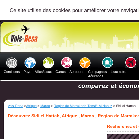
Ce site utilise des cookies pour améliorer votre navigat
Continents
Pays
Villes/Lieux
Cartes
Aeroports
Compagnies
Liste noire
Aériennes
Vols-Resa
>
Afrique
>
Maroc
>
Region de Marrakech-Tensift-Al Haouz
> Sidi el Hattab
Découvrez Sidi el Hattab, Afrique , Maroc , Region de Marrake
Recherchez et c