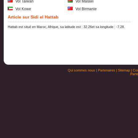
Vol Taiwan
Vol Malawi
Vol Kowe
Vol Birmanie
Article sur Sidi el Hattab
Hattab est situé en Maroc, Afrique, sa latitude est : 32.26et sa longitude : -7.28.
Qui sommes nous
|
Partenaires
|
Sitemap
|
Con
Parte