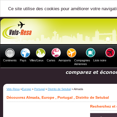
Ce site utilise des cookies pour améliorer votre navigat
Continents
Pays
Villes/Lieux
Cartes
Aeroports
Compagnies
Liste noire
Aériennes
Vols-Resa
>
Europe
>
Portugal
>
Distrito de Setubal
> Almada
Découvrez Almada, Europe , Portugal , Distrito de Setubal
Recherchez et 