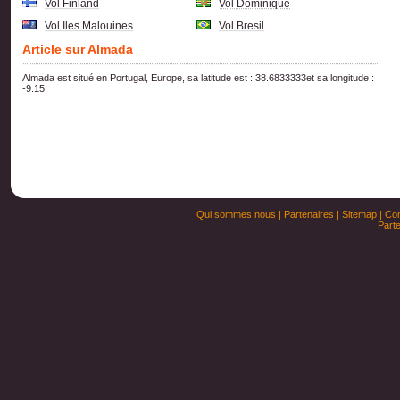
Vol Finland
Vol Dominique
Vol Iles Malouines
Vol Bresil
Article sur Almada
Almada est situé en Portugal, Europe, sa latitude est : 38.6833333et sa longitude :
-9.15.
Qui sommes nous
|
Partenaires
|
Sitemap
|
Con
Parte