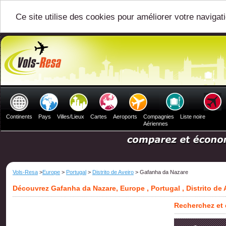
Ce site utilise des cookies pour améliorer votre navigat
Continents
Pays
Villes/Lieux
Cartes
Aeroports
Compagnies
Liste noire
Aériennes
Vols-Resa
>
Europe
>
Portugal
>
Distrito de Aveiro
> Gafanha da Nazare
Découvrez Gafanha da Nazare, Europe , Portugal , Distrito de 
Recherchez et 