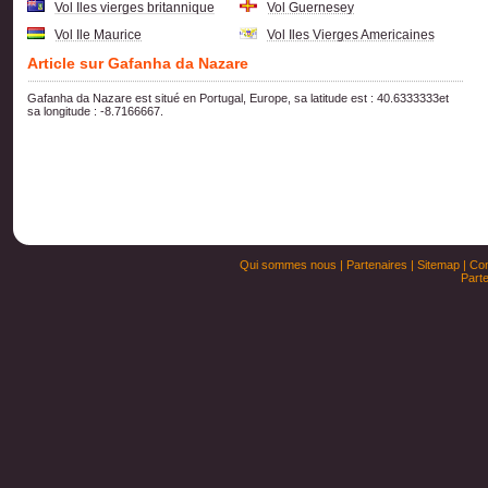
Vol Iles vierges britannique
Vol Guernesey
Vol Ile Maurice
Vol Iles Vierges Americaines
Article sur Gafanha da Nazare
Gafanha da Nazare est situé en Portugal, Europe, sa latitude est : 40.6333333et
sa longitude : -8.7166667.
Qui sommes nous
|
Partenaires
|
Sitemap
|
Con
Parte