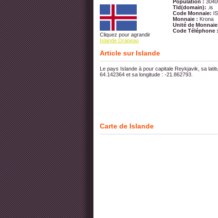
Population :
3040
Tld(domain):
.is
Code Monnaie:
I
Monnaie :
Krona
Unité de Monnaie
Code Téléphone 
Cliquez pour agrandir
Islande Drapeau
Article sur Islande
Le pays Islande à pour capitale Reykjavik, sa latit
64.142364 et sa longitude : -21.862793.
Carte de Islande