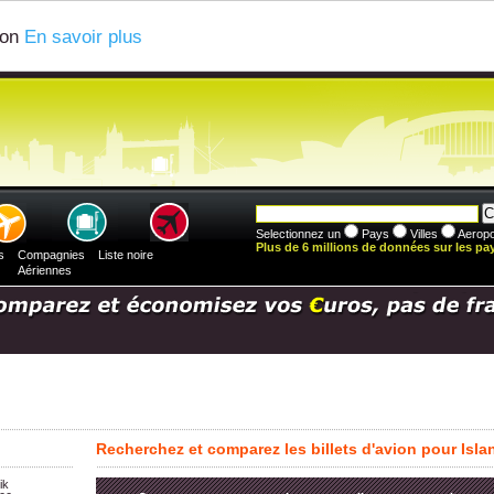
ion
En savoir plus
Selectionnez un
Pays
Villes
Aeropo
Plus de 6 millions de données sur les pays
s
Compagnies
Liste noire
Aériennes
Recherchez et comparez les billets d'avion pour Isla
ik