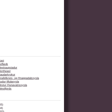
ast
eflavik
eskaupstadur
ortheast
audarkrokur
nafellsnes- og Hnappadalssysla
udur-Mulasysla
estur-Hunavatnssysla
estfjords
65)
34)
783)