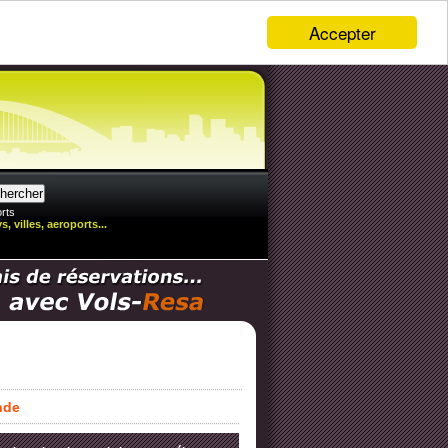
Accepter
rts
, villes, aeroports...
nde