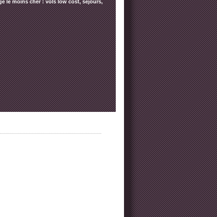
e le moins cher : vols low cost, séjours,