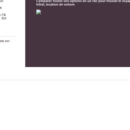
00
Comparez toutes vos options en un clic pour trouver le voyag
hôtel, location de voiture
SK
:
Fill
:
354
ude est :