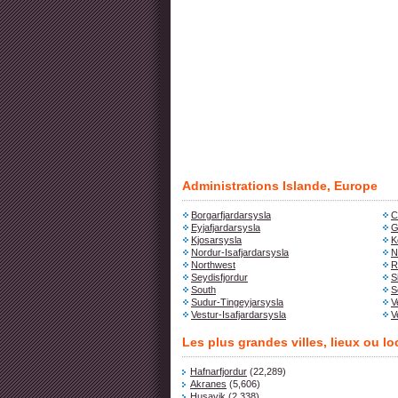
Administrations Islande, Europe
Borgarfjardarsysla
C
Eyjafjardarsysla
G
Kjosarsysla
K
Nordur-Isafjardarsysla
N
Northwest
R
Seydisfjordur
S
South
S
Sudur-Tingeyjarsysla
V
Vestur-Isafjardarsysla
V
Les plus grandes villes, lieux ou lo
Hafnarfjordur
(22,289)
Akranes
(5,606)
Husavik
(2,338)