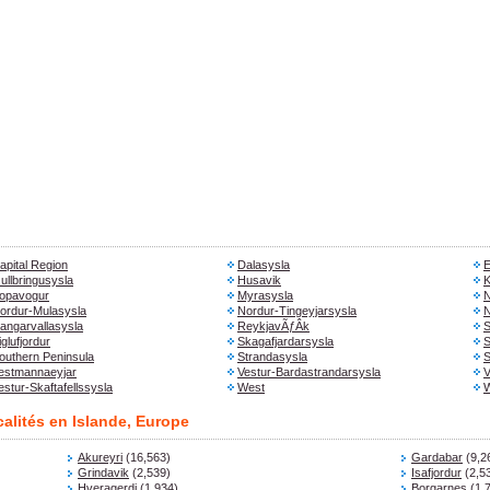
apital Region
Dalasysla
E
ullbringusysla
Husavik
K
opavogur
Myrasysla
N
ordur-Mulasysla
Nordur-Tingeyjarsysla
N
angarvallasysla
ReykjavÃƒÂ­k
S
iglufjordur
Skagafjardarsysla
S
outhern Peninsula
Strandasysla
S
estmannaeyjar
Vestur-Bardastrandarsysla
V
estur-Skaftafellssysla
West
W
calités en Islande, Europe
Akureyri
(16,563)
Gardabar
(9,2
Grindavik
(2,539)
Isafjordur
(2,5
Hveragerdi
(1,934)
Borgarnes
(1,