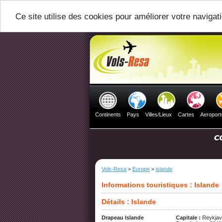
Ce site utilise des cookies pour améliorer votre navigat
Continents
Pays
Villes/Lieux
Cartes
Aeroport
Vols-Resa
>
Europe
>
islande
Informations touristiques : Islande
Détails : Islande
Drapeau Islande
Capitale :
Reykjav