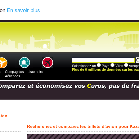
ion
En savoir plus
Selectionnez un
Pays
Villes
Aeropo
Plus de 6 millions de données sur les pays
s
Compagnies
Liste noire
Aériennes
stan
Recherchez et comparez les billets d'avion pour Ka