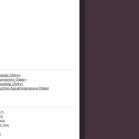
qtobe Oblysy
ayqongyr Qalasy
avlodar Oblysy
uzhno-Kazakhstanskaya Oblast
57)
3)
364)
3,104)
)