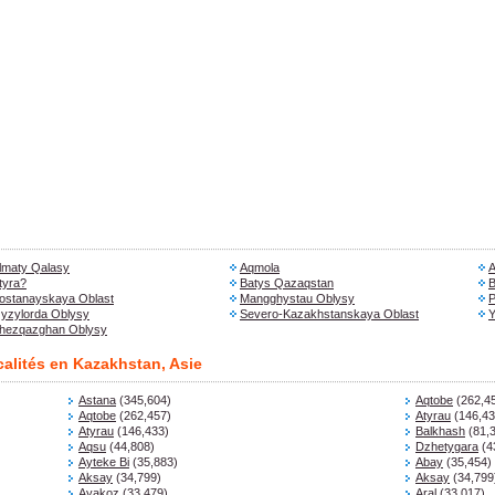
lmaty Qalasy
Aqmola
A
tyra?
Batys Qazaqstan
B
ostanayskaya Oblast
Mangghystau Oblysy
P
yzylorda Oblysy
Severo-Kazakhstanskaya Oblast
Y
hezqazghan Oblysy
ocalités en Kazakhstan, Asie
Astana
(345,604)
Aqtobe
(262,4
Aqtobe
(262,457)
Atyrau
(146,43
Atyrau
(146,433)
Balkhash
(81,
Aqsu
(44,808)
Dzhetygara
(4
Ayteke Bi
(35,883)
Abay
(35,454)
Aksay
(34,799)
Aksay
(34,799
Ayakoz
(33,479)
Aral
(33,017)