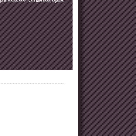
e le moins cher : vols low cost, séjours,