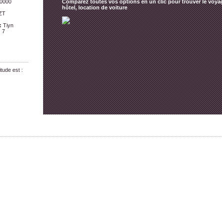
0000
Comparez toutes vos options en un clic pour trouver le voyag
hôtel, location de voiture
ZT
:
Tiyn
:
7
tude est :