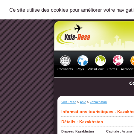
Ce site utilise des cookies pour améliorer votre navigat
Continents
Pays
Villes/Lieux
Cartes
Aeroport
Vols-Resa
>
Asie
>
kazakhstan
Informations touristiques : Kazakh
Détails : Kazakhstan
Drapeau Kazakhstan
Capitale :
Astana