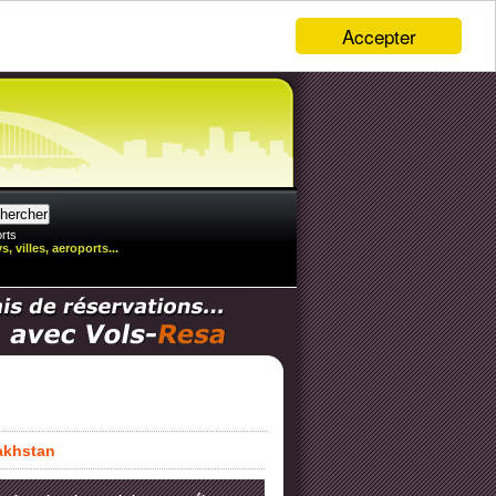
Accepter
rts
, villes, aeroports...
zakhstan