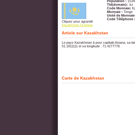
Population :
1534
Tld(domain):
.kz
Code Monnaie:
K
Monnaie :
Tenge
Unité de Monnaie
Code Téléphone 
Cliquez pour agrandir
Kazakhstan Drapeau
Article sur Kazakhstan
Le pays Kazakhstan à pour capitale Astana, sa lati
51.1811111 et sa longitude : 71.4277778.
Carte de Kazakhstan