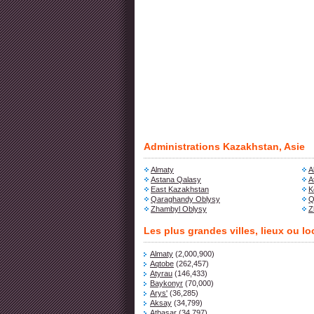
Administrations Kazakhstan, Asie
Almaty
A
Astana Qalasy
A
East Kazakhstan
K
Qaraghandy Oblysy
Q
Zhambyl Oblysy
Z
Les plus grandes villes, lieux ou l
Almaty
(2,000,900)
Aqtobe
(262,457)
Atyrau
(146,433)
Baykonyr
(70,000)
Arys'
(36,285)
Aksay
(34,799)
Atbasar
(34,797)