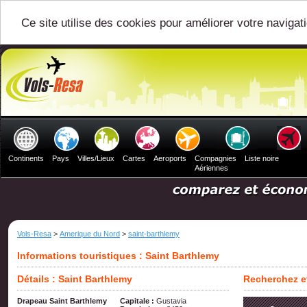
Ce site utilise des cookies pour améliorer votre navigat
Continents
Pays
Villes/Lieux
Cartes
Aeroports
Compagnies
Liste noire
Aériennes
Vols-Resa
>
Amerique du Nord
>
saint-barthlemy
Informations touristiques : Saint Barthlemy
Détails : Saint Barthlemy
Recherchez et
Drapeau Saint Barthlemy
Capitale :
Gustavia