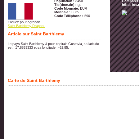
Population :
8450
Comparez t
Tld(domain):
.gp
hôtel, loc
Code Monnaie:
EUR
Monnaie :
Euro
Code Téléphone :
590
Cliquez pour agrandir
Saint Barthlemy Drapeau
Article sur Saint Barthlemy
Le pays Saint Barthlemy à pour capitale Gustavia, sa latitude
est : 17.8833333 et sa longitude : -62.85.
Carte de Saint Barthlemy