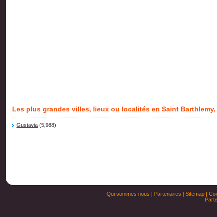
Les plus grandes villes, lieux ou localités en Saint Barthlem
Gustavia
(5,988)
Qui sommes nous
|
Partenaires
|
Sitemap
|
Con
Parte