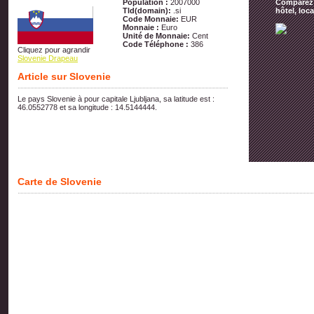
Population :
2007000
Comparez t
Tld(domain):
.si
hôtel, loc
Code Monnaie:
EUR
Monnaie :
Euro
Unité de Monnaie:
Cent
Code Téléphone :
386
Cliquez pour agrandir
Slovenie Drapeau
Article sur Slovenie
Le pays Slovenie à pour capitale Ljubljana, sa latitude est :
46.0552778 et sa longitude : 14.5144444.
Carte de Slovenie