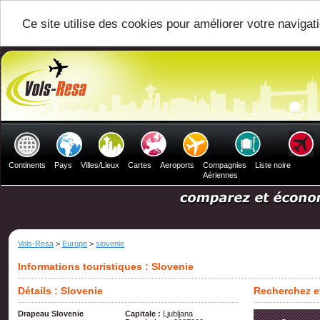
Ce site utilise des cookies pour améliorer votre navigat
Continents
Pays
Villes/Lieux
Cartes
Aeroports
Compagnies
Liste noire
Aériennes
Vols-Resa
>
Europe
>
slovenie
Informations touristiques : Slovenie
Détails : Slovenie
Recherchez et
Drapeau Slovenie
Capitale :
Ljubljana