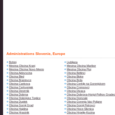
Administrations Slovenie, Europe
Bohinj
Ljubljana
Mestna Obcina Kranj
Mestna Obcina Maribor
Mestna Obcina Novo Mesto
Mestna Obcina Ptuj
Obcina Ajdovscina
Obcina Beltinci
Obcina Bled
Obcina Bloke
Obcina Braslovce
Obcina Brda
Obcina Cankova
Obcina Cerklje na Gorenjskem
Obcina Cerkvenjak
Obcina Crensovci
Obcina Destrnik
Obcina Divaca
Obcina Dobrna
Obcina Dobrova-Horjul-Polhov Grade
Obcina Dolenjske Toplice
Obcina Domzale
Obcina Duplek
Obcina Gorenja Vas-Poljane
Obcina Gornji Grad
Obcina Gornji Petrovci
Obcina Hajdina
Obcina Hoce-Slivnica
Obcina Hrastnik
Obcina Hrpelje-Kozina