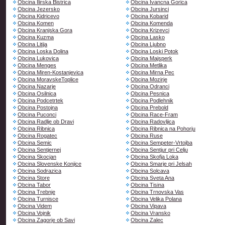
Obcina Ilirska Bistrica
Obcina Ivancna Gorica
Obcina Jezersko
Obcina Jursinci
Obcina Kidricevo
Obcina Kobarid
Obcina Komen
Obcina Komenda
Obcina Kranjska Gora
Obcina Krizevci
Obcina Kuzma
Obcina Lasko
Obcina Litija
Obcina Ljubno
Obcina Loska Dolina
Obcina Loski Potok
Obcina Lukovica
Obcina Majsperk
Obcina Menges
Obcina Metlika
Obcina Miren-Kostanjevica
Obcina Mirna Pec
Obcina MoravskeToplice
Obcina Mozirje
Obcina Nazarje
Obcina Odranci
Obcina Osilnica
Obcina Pesnica
Obcina Podcetrtek
Obcina Podlehnik
Obcina Postojna
Obcina Prebold
Obcina Puconci
Obcina Race-Fram
Obcina Radlje ob Dravi
Obcina Radovljica
Obcina Ribnica
Obcina Ribnica na Pohorju
Obcina Rogatec
Obcina Ruse
Obcina Semic
Obcina Sempeter-Vrtojba
Obcina Sentjernej
Obcina Sentjur pri Celju
Obcina Skocjan
Obcina Skofja Loka
Obcina Slovenske Konjice
Obcina Smarje pri Jelsah
Obcina Sodrazica
Obcina Solcava
Obcina Store
Obcina Sveta Ana
Obcina Tabor
Obcina Tisina
Obcina Trebnje
Obcina Trnovska Vas
Obcina Turnisce
Obcina Velika Polana
Obcina Videm
Obcina Vipava
Obcina Vojnik
Obcina Vransko
Obcina Zagorje ob Savi
Obcina Zalec