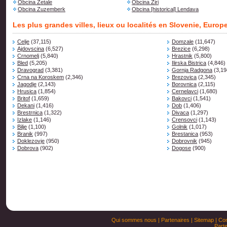
Obcina Zetale
Obcina Ziri
Obcina Zuzemberk
Obcina [historical] Lendava
Les plus grandes villes, lieux ou localités en Slovenie, Europ
Celje
(37,115)
Domzale
(11,647)
Ajdovscina
(6,527)
Brezice
(6,298)
Crnomelj
(5,840)
Hrastnik
(5,800)
Bled
(5,205)
Ilirska Bistrica
(4,846)
Dravograd
(3,381)
Gornja Radgona
(3,19
Crna na Koroskem
(2,346)
Brezovica
(2,345)
Jagodje
(2,143)
Borovnica
(2,115)
Hrusica
(1,854)
Cernelavci
(1,680)
Britof
(1,659)
Bakovci
(1,541)
Dekani
(1,416)
Dob
(1,406)
Brestrnica
(1,322)
Divaca
(1,297)
Izlake
(1,146)
Crensovci
(1,143)
Bilje
(1,100)
Golnik
(1,017)
Branik
(997)
Brestanica
(953)
Doklezovje
(950)
Dobrovnik
(945)
Dobrova
(902)
Dogose
(900)
Qui sommes nous
|
Partenaires
|
Sitemap
|
Con
Parte