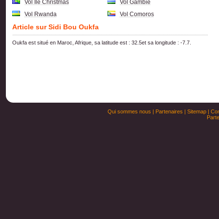
Vol Ile Christmas
Vol Gambie
Vol Rwanda
Vol Comoros
Article sur Sidi Bou Oukfa
Oukfa est situé en Maroc, Afrique, sa latitude est : 32.5et sa longitude : -7.7.
Qui sommes nous
|
Partenaires
|
Sitemap
|
Con
Parte