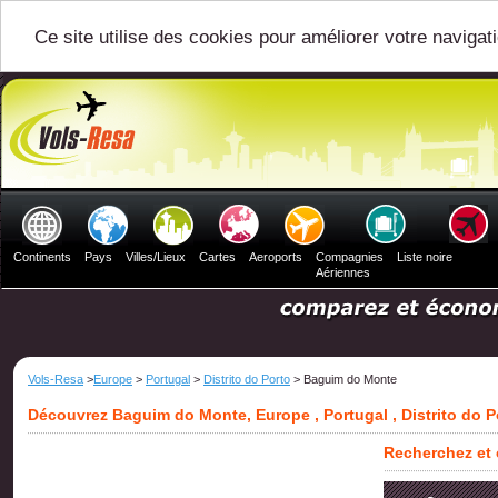
Ce site utilise des cookies pour améliorer votre navigat
Continents
Pays
Villes/Lieux
Cartes
Aeroports
Compagnies
Liste noire
Aériennes
Vols-Resa
>
Europe
>
Portugal
>
Distrito do Porto
> Baguim do Monte
Découvrez Baguim do Monte, Europe , Portugal , Distrito do P
Recherchez et 