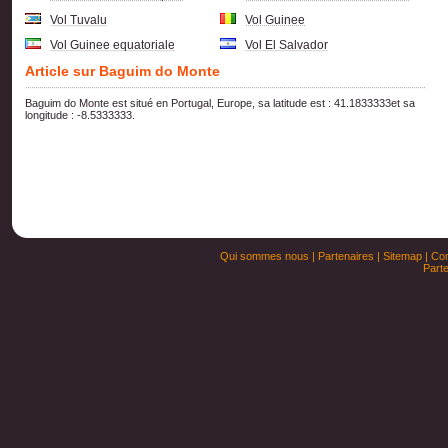
Vol Tuvalu
Vol Guinee
Vol Guinee equatoriale
Vol El Salvador
Article sur Baguim do Monte
Baguim do Monte est situé en Portugal, Europe, sa latitude est : 41.1833333et sa
longitude : -8.5333333.
Qui sommes nous
|
Partenaires
|
Sitemap
|
Con
Parte